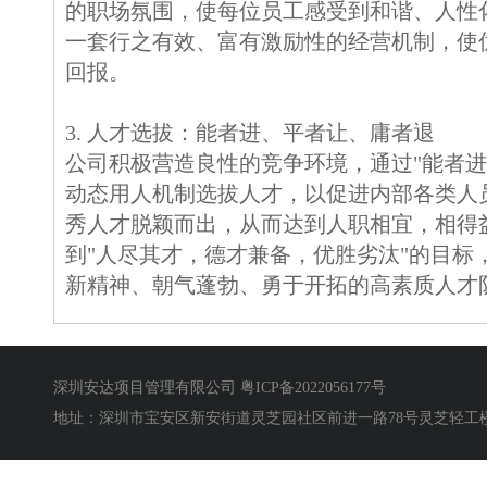
的职场氛围，使每位员工感受到和谐、人性
一套行之有效、富有激励性的经营机制，使
回报。
3. 人才选拔：能者进、平者让、庸者退
公司积极营造良性的竞争环境，通过"能者进
动态用人机制选拔人才，以促进内部各类人
秀人才脱颖而出，从而达到人职相宜，相得
到"人尽其才，德才兼备，优胜劣汰"的目标
新精神、朝气蓬勃、勇于开拓的高素质人才
深圳安达项目管理有限公司
粤ICP备2022056177号
地址：深圳市宝安区新安街道灵芝园社区前进一路78号灵芝轻工