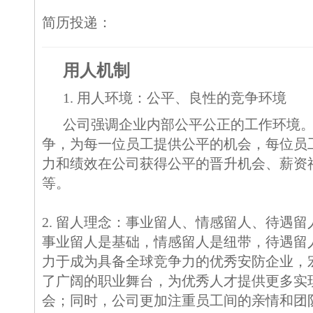
简历投递：
用人机制
1. 用人环境：公平、良性的竞争环境
公司强调企业内部公平公正的工作环境
争，为每一位员工提供公平的机会，每位员
力和绩效在公司获得公平的晋升机会、薪资
等。
2. 留人理念：事业留人、情感留人、待遇留
事业留人是基础，情感留人是纽带，待遇留
力于成为具备全球竞争力的优秀安防企业，
了广阔的职业舞台，为优秀人才提供更多实
会；同时，公司更加注重员工间的亲情和团