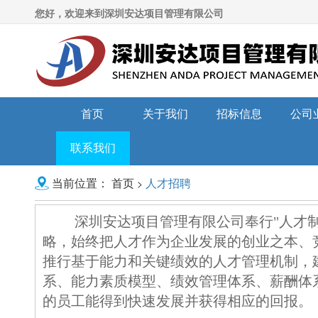
您好，欢迎来到深圳安达项目管理有限公司
首页
关于我们
招标信息
公司
联系我们
首页
人才招聘
>
当前位置：
深圳安达项目管理有限公司奉行"人才
略，始终把人才作为企业发展的创业之本、
推行基于能力和关键绩效的人才管理机制，
系、能力素质模型、绩效管理体系、薪酬体
的员工能得到快速发展并获得相应的回报。