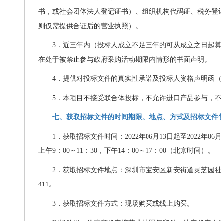
书，或社会团体法人登记证书）、组织机构代码证、税务登
则仅需提供合证后的营业执照）。
3
．近三年内（投标人成立不足三年的可从成立之日起
在处于被禁止参与政府采购活动期限内情形的书面声明。
4
．提供对投标文件的真实性承诺及投标人资格声明函
5
．本项目不接受联合体投标，不允许进口产品参与，
七、获取招标文件的时间期限、地点、方式及招标文件
1
．获取招标文件时间：
2022
年
06
月
13
日起至
2022
年
06
上午
9
：
00
～
11
：
30
，下午
14
：
00
～
17
：
00
（北京时间）。
2
．获取招标文件地点：深圳市宝安区新安街道灵芝园
411
。
3
．获取招标文件方式：现场购买或线上购买。