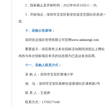
2
．投标截止及开标时间：
2022
年
06
月
16
日
11
：
30
。
3
．开标地点：深圳市宝安区新安街道灵芝园社区前进
室。
十、采购公告查询
：
深圳安达项目管理有限公司官网
www.andaxmgl.com
重要提示：
供应商有义务在招标活动期间浏览以上网站
布的与本次招标项目有关的信息视为已送达各供应商。
十一、采购人联系方式
：
采
购
人：深圳市宝安区黄埔小学
地
址：深圳市宝安区新桥街道黄埔社区满寿路
2
号
联
系
人：王老师
联系方式：
13760275446