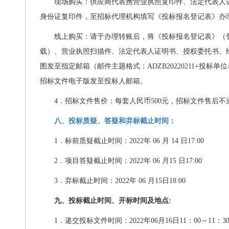
现场购买：供应商代表携营业执照复印件、法定代表人
身份证复印件，至招标代理机构填写《投标报名登记表》办
线上购买：请于办理转账后，将《投标报名登记表》（
载）、营业执照扫描件、法定代表人证明书、授权委托书、
图发至指定邮箱（邮件主题格式：
ADZB20220211+
投标单位
招标文件电子版发至投标人邮箱。
4
．招标文件售价：每套人民币
500
元，招标文件售后不
八、投标质疑、答疑和弃标截止时间：
1
．标前质疑截止时间：
2022
年
06
月
14
日
17:00
2
．项目答疑截止时间：
2022
年
06
月
15
日
17:00
3
．弃标截止时间：
2022
年
06
月
15
日
18:00
九、投标截止时间、开标时间及地点
:
1
．递交投标文件时间：
2022
年
06
月
16
日
11
：
00
～
11
：
3